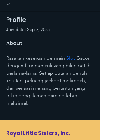
Profile
Join date: Sep 2, 2025
About
Rasakan keseruan bermain 
Slot
 Gacor 
dengan fitur menarik yang bikin betah 
berlama-lama. Setiap putaran penuh 
kejutan, peluang jackpot melimpah, 
dan sensasi menang beruntun yang 
bikin pengalaman gaming lebih 
maksimal.
Royal Little Sisters, Inc.